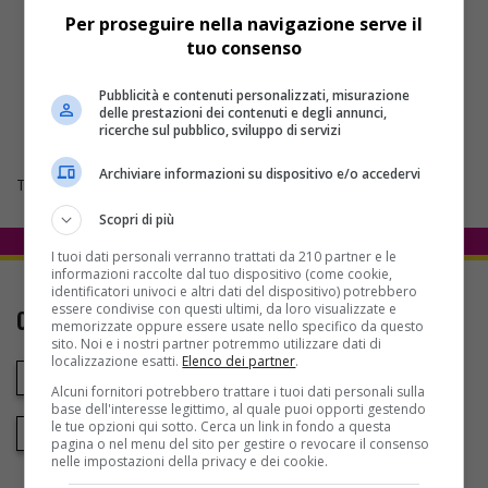
Per proseguire nella navigazione serve il
tuo consenso
Pubblicità e contenuti personalizzati, misurazione
delle prestazioni dei contenuti e degli annunci,
ricerche sul pubblico, sviluppo di servizi
Archiviare informazioni su dispositivo e/o accedervi
Tweets by Lega_B
Scopri di più
I tuoi dati personali verranno trattati da 210 partner e le
informazioni raccolte dal tuo dispositivo (come cookie,
identificatori univoci e altri dati del dispositivo) potrebbero
essere condivise con questi ultimi, da loro visualizzate e
CONTATTI
memorizzate oppure essere usate nello specifico da questo
sito. Noi e i nostri partner potremmo utilizzare dati di
localizzazione esatti.
Elenco dei partner
.
Via Santa Colomba 121, Benevento
Alcuni fornitori potrebbero trattare i tuoi dati personali sulla
base dell'interesse legittimo, al quale puoi opporti gestendo
le tue opzioni qui sotto. Cerca un link in fondo a questa
s.giovanile@beneventocalcio.club
pagina o nel menu del sito per gestire o revocare il consenso
nelle impostazioni della privacy e dei cookie.